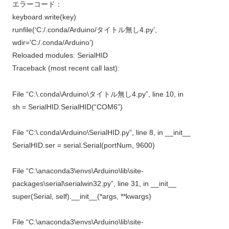
エラーコード：
keyboard.write(key)
runfile(‘C:/.conda/Arduino/タイトル無し4.py’,
wdir=’C:/.conda/Arduino’)
Reloaded modules: SerialHID
Traceback (most recent call last):
File “C:\.conda\Arduino\タイトル無し4.py”, line 10, in
sh = SerialHID.SerialHID(“COM6”)
File “C:\.conda\Arduino\SerialHID.py”, line 8, in __init__
SerialHID.ser = serial.Serial(portNum, 9600)
File “C:\anaconda3\envs\Arduino\lib\site-
packages\serial\serialwin32.py”, line 31, in __init__
super(Serial, self).__init__(*args, **kwargs)
File “C:\anaconda3\envs\Arduino\lib\site-