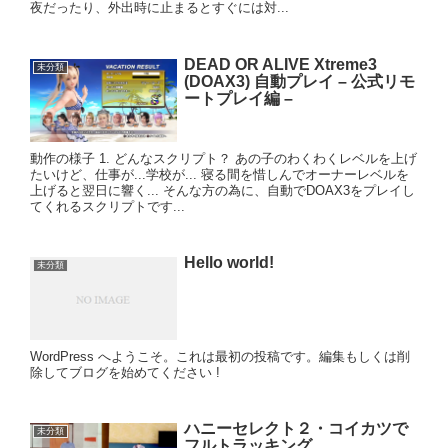
夜だったり、外出時に止まるとすぐには対...
DEAD OR ALIVE Xtreme3
未分類
(DOAX3) 自動プレイ – 公式リモ
ートプレイ編 –
動作の様子 1. どんなスクリプト？ あの子のわくわくレベルを上げ
たいけど、仕事が...学校が... 寝る間を惜しんでオーナーレベルを
上げると翌日に響く... そんな方の為に、自動でDOAX3をプレイし
てくれるスクリプトです...
Hello world!
未分類
WordPress へようこそ。これは最初の投稿です。編集もしくは削
除してブログを始めてください !
ハニーセレクト２・コイカツで
未分類
フルトラッキング