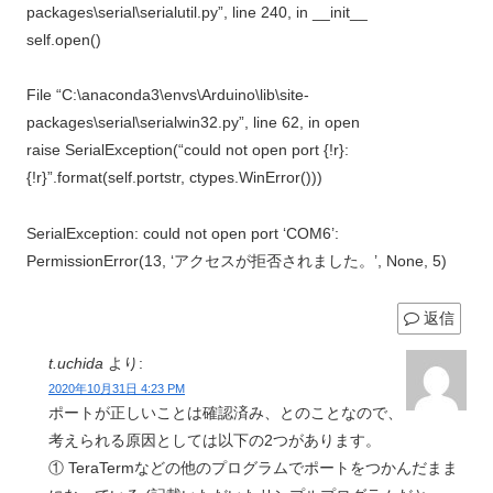
packages\serial\serialutil.py”, line 240, in __init__
self.open()
File “C:\anaconda3\envs\Arduino\lib\site-
packages\serial\serialwin32.py”, line 62, in open
raise SerialException(“could not open port {!r}:
{!r}”.format(self.portstr, ctypes.WinError()))
SerialException: could not open port ‘COM6’:
PermissionError(13, ‘アクセスが拒否されました。’, None, 5)
返信
t.uchida
より:
2020年10月31日 4:23 PM
ポートが正しいことは確認済み、とのことなので、
考えられる原因としては以下の2つがあります。
① TeraTermなどの他のプログラムでポートをつかんだまま