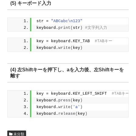
(5) キーボード入力
str = 
"ABCabc\n123"
keyboard.
print
(
str
)
#文字列入力
key = keyboard.KEY_TAB  
#TABキー
keyboard.
write
(
key
)
(4) 左Shiftキーを押下し、aを入力後、左Shiftキーを
離す
key = keyboard.KEY_LEFT_SHIFT  
#TABキー
keyboard.
press
(
key
)
keyboard.
write
(
'a'
)
keyboard.
release
(
key
)
未分類